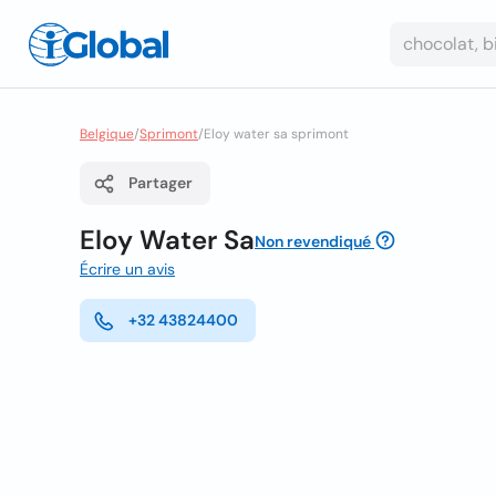
Belgique
/
Sprimont
/
Eloy water sa sprimont
Partager
Eloy Water Sa
Non revendiqué
Écrire un avis
+32 43824400