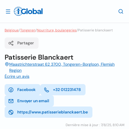
Belgique
/
Tongeren
/
Nourriture, boulangeries
/
Patisserie blanckaert
Partager
Patisserie Blanckaert
Maastrichterstraat 62 3700, Tongeren-Borgloon, Flemish
Region
Écrire un avis
Facebook
+32 012231478
Envoyer un email
https://www.patisserieblanckaert.be
Dernière mise à jour : 7/8/25, 8:10 AM