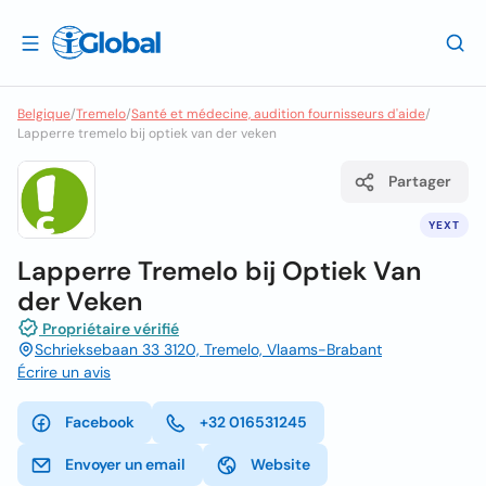
Belgique
/
Tremelo
/
Santé et médecine, audition fournisseurs d'aide
/
Lapperre tremelo bij optiek van der veken
Partager
YEXT
Lapperre Tremelo bij Optiek Van
der Veken
Propriétaire vérifié
Schrieksebaan 33 3120, Tremelo, Vlaams-Brabant
Écrire un avis
Facebook
+32 016531245
Envoyer un email
Website