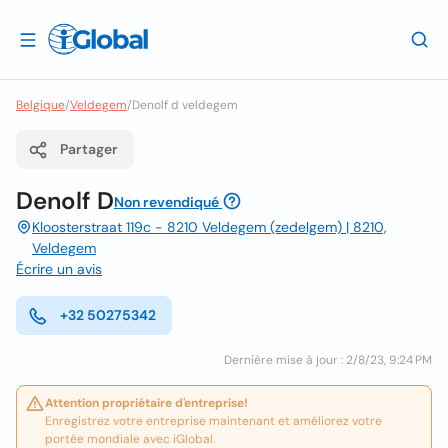
Belgique
/
Veldegem
/
Denolf d veldegem
Partager
Denolf D
Non revendiqué
Kloosterstraat 119c - 8210 Veldegem (zedelgem) | 8210,
Veldegem
Écrire un avis
+32 50275342
Dernière mise à jour : 2/8/23, 9:24 PM
Attention propriétaire d'entreprise!
Enregistrez votre entreprise maintenant et améliorez votre
portée mondiale avec iGlobal.