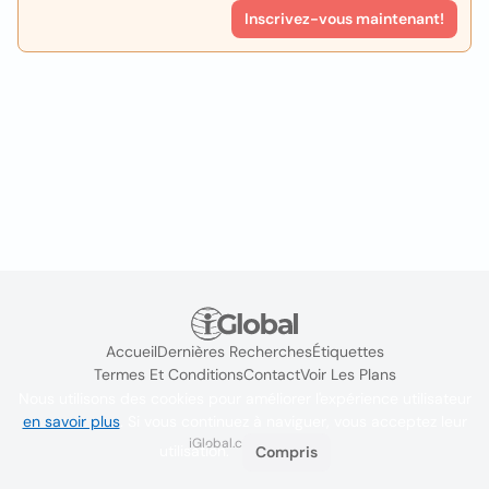
Inscrivez-vous maintenant!
Accueil
Dernières Recherches
Étiquettes
Termes Et Conditions
Contact
Voir Les Plans
Nous utilisons des cookies pour améliorer l'expérience utilisateur
en savoir plus
. Si vous continuez à naviguer, vous acceptez leur
iGlobal.co @ 2024
utilisation.
Compris