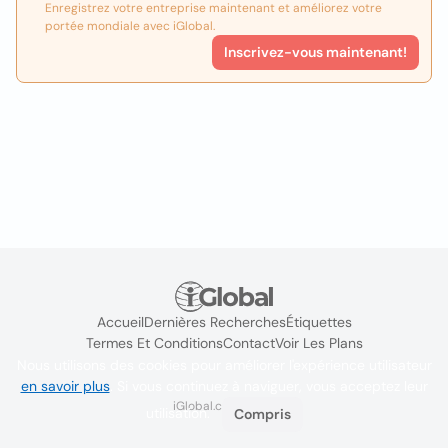
Enregistrez votre entreprise maintenant et améliorez votre
portée mondiale avec iGlobal.
Inscrivez-vous maintenant!
Accueil
Dernières Recherches
Étiquettes
Termes Et Conditions
Contact
Voir Les Plans
Nous utilisons des cookies pour améliorer l'expérience utilisateur
en savoir plus
. Si vous continuez à naviguer, vous acceptez leur
iGlobal.co @ 2024
utilisation.
Compris