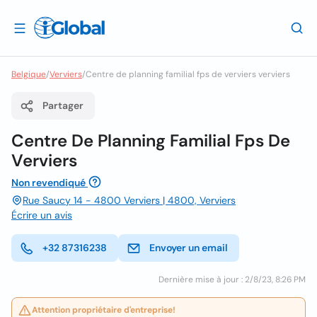
Belgique
/
Verviers
/
Centre de planning familial fps de verviers verviers
Partager
Centre De Planning Familial Fps De
Verviers
Non revendiqué
Rue Saucy 14 - 4800 Verviers | 4800, Verviers
Écrire un avis
+32 87316238
Envoyer un email
Dernière mise à jour : 2/8/23, 8:26 PM
Attention propriétaire d'entreprise!