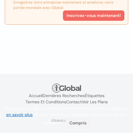
Enregistrez votre entreprise maintenant et améliorez votre
portée mondiale avec iGlobal.
Inscrivez-vous maintenant!
Accueil
Dernières Recherches
Étiquettes
Termes Et Conditions
Contact
Voir Les Plans
Nous utilisons des cookies pour améliorer l'expérience utilisateur
en savoir plus
. Si vous continuez à naviguer, vous acceptez leur
iGlobal.co @ 2024
utilisation.
Compris