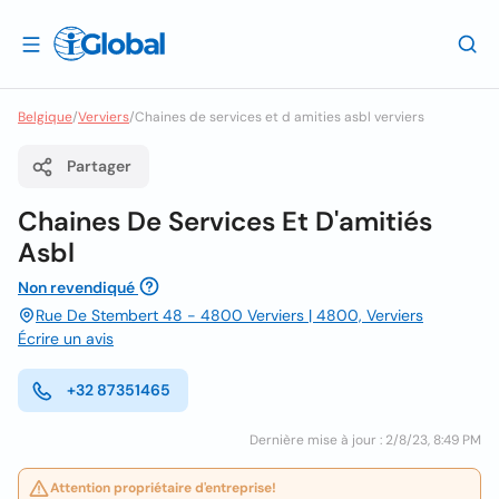
Belgique
/
Verviers
/
Chaines de services et d amities asbl verviers
Partager
Chaines De Services Et D'amitiés
Asbl
Non revendiqué
Rue De Stembert 48 - 4800 Verviers | 4800, Verviers
Écrire un avis
+32 87351465
Dernière mise à jour : 2/8/23, 8:49 PM
Attention propriétaire d'entreprise!