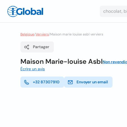
Belgique
/
Verviers
/
Maison marie louise asbl verviers
Partager
Maison Marie-louise Asbl
Non revendi
Écrire un avis
+32 87307910
Envoyer un email