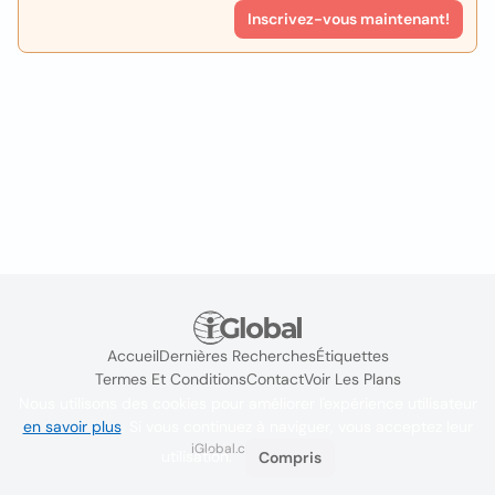
Inscrivez-vous maintenant!
Accueil
Dernières Recherches
Étiquettes
Termes Et Conditions
Contact
Voir Les Plans
Nous utilisons des cookies pour améliorer l'expérience utilisateur
en savoir plus
. Si vous continuez à naviguer, vous acceptez leur
iGlobal.co @ 2024
utilisation.
Compris