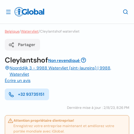
Belgique
/
Watervliet
/
Cleylantshof watervliet
Partager
Cleylantshof
Non revendiqué
Noorddijk 3 - 9988 Watervliet (sint-laureins) | 9988,
Watervliet
Écrire un avis
+32 93735151
Dernière mise à jour : 2/8/23, 8:26 PM
Attention propriétaire d'entreprise!
Enregistrez votre entreprise maintenant et améliorez votre
portée mondiale avec iGlobal.