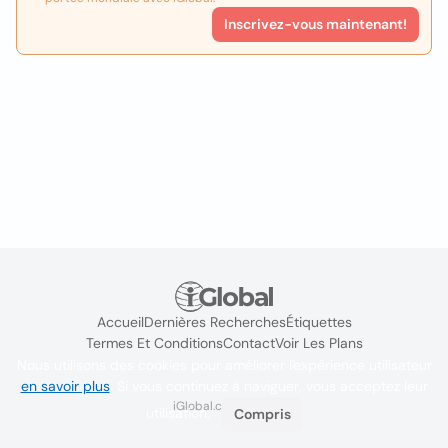
Inscrivez-vous maintenant!
Accueil
Dernières Recherches
Étiquettes
Termes Et Conditions
Contact
Voir Les Plans
Nous utilisons des cookies pour améliorer l'expérience utilisateur
en savoir plus
. Si vous continuez à naviguer, vous acceptez leur
iGlobal.co @ 2024
utilisation.
Compris