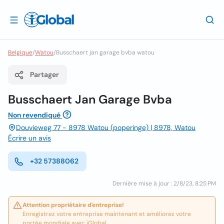
Belgique
/
Watou
/
Busschaert jan garage bvba watou
Partager
Busschaert Jan Garage Bvba
Non revendiqué
Douvieweg 77 - 8978 Watou (poperinge) | 8978, Watou
Écrire un avis
+32 57388062
Dernière mise à jour : 2/8/23, 8:25 PM
Attention propriétaire d'entreprise!
Enregistrez votre entreprise maintenant et améliorez votre
portée mondiale avec iGlobal.