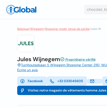
Belgique
/
Wijnegem
/
Shopping, mode, tenue de soirée
/
Jules 18
Jules Wijnegem
Propriétaire vérifié
Turnhoutsebaan 5 Wijnegem Shopping Center 2110, WI
Écrire un avis
Facebook
+32 033545605
Visitez notre magasin de vêtements homme Jules