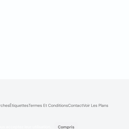
rches
Étiquettes
Termes Et Conditions
Contact
Voir Les Plans
ous acceptez leur utilisation.
Compris