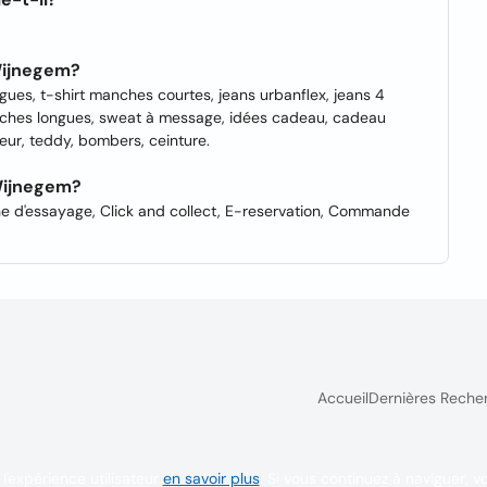
 Wijnegem?
gues, t-shirt manches courtes, jeans urbanflex, jeans 4
anches longues, sweat à message, idées cadeau, cadeau
eur, teddy, bombers, ceinture.
 Wijnegem?
ine d'essayage, Click and collect, E-reservation, Commande
Accueil
Dernières Reche
l'expérience utilisateur
en savoir plus
. Si vous continuez à naviguer, v