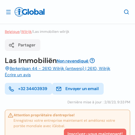
Belgique
/
Wilrijk
/
Las immobilien wilrijk
Partager
Las Immobiliën
Non revendiqué
Berkenlaan 44 - 2610 Wilrijk (antwerp) | 2610, Wilrijk
Écrire un avis
+32 34403939
Envoyer un email
Dernière mise à jour : 2/8/23, 9:33 PM
Attention propriétaire d'entreprise!
Enregistrez votre entreprise maintenant et améliorez votre
portée mondiale avec iGlobal.
Inscrivez-vous maintenant!