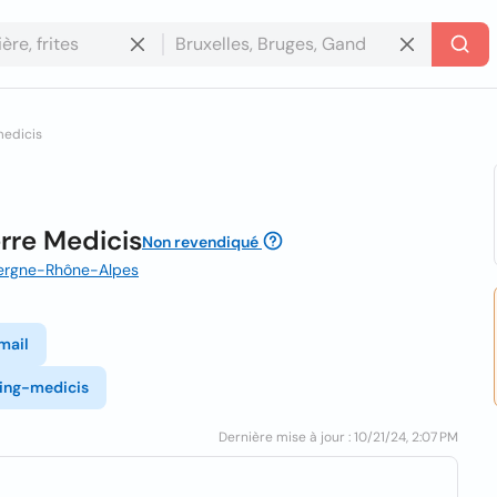
medicis
rre Medicis
Non revendiqué
uvergne-Rhône-Alpes
mail
king-medicis
Dernière mise à jour : 10/21/24, 2:07 PM