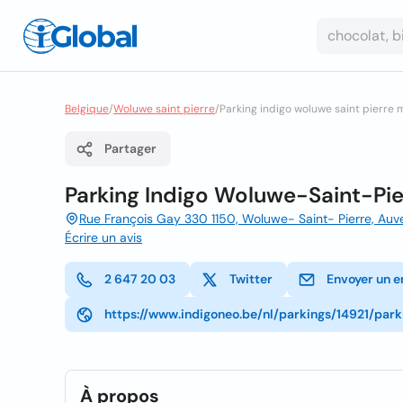
Belgique
/
Woluwe saint pierre
/
Parking indigo woluwe saint pierre 
Partager
Parking Indigo Woluwe-Saint-Pie
Rue François Gay 330 1150, Woluwe- Saint- Pierre, A
Écrire un avis
2 647 20 03
Twitter
Envoyer un e
https://www.indigoneo.be/nl/parkings/14921/par
À propos