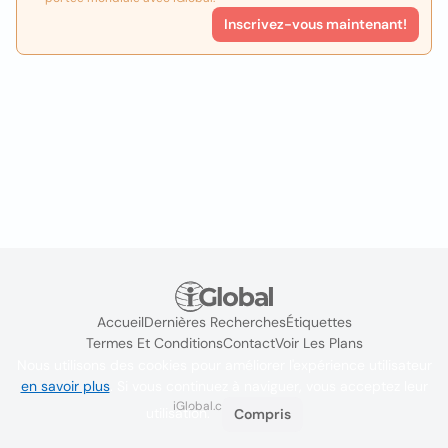
Inscrivez-vous maintenant!
Accueil
Dernières Recherches
Étiquettes
Termes Et Conditions
Contact
Voir Les Plans
Nous utilisons des cookies pour améliorer l'expérience utilisateur
en savoir plus
. Si vous continuez à naviguer, vous acceptez leur
iGlobal.co @ 2024
utilisation.
Compris