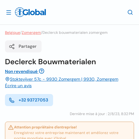
Belgique
/
Zomergem
/
Declerck bouwmaterialen zomergem
Partager
Declerck Bouwmaterialen
Non revendiqué
Stoktevijver 57c - 9930 Zomergem | 9930, Zomergem
Écrire un avis
+32 93727053
Dernière mise à jour : 2/8/23, 8:32 PM
Attention propriétaire d'entreprise!
Enregistrez votre entreprise maintenant et améliorez votre
portée mondiale avec iGlobal.