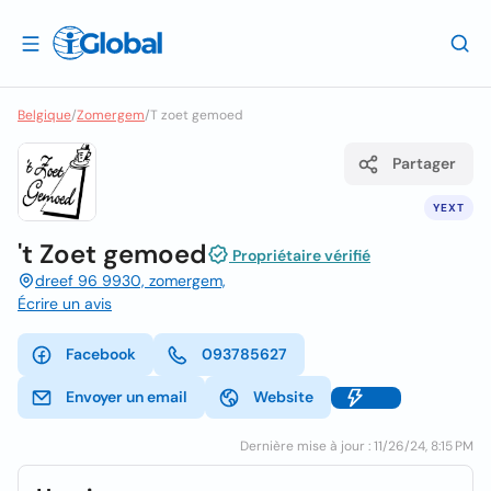
Belgique
/
Zomergem
/
T zoet gemoed
Partager
YEXT
't Zoet gemoed
Propriétaire vérifié
dreef 96 9930, zomergem,
Écrire un avis
Facebook
093785627
Envoyer un email
Website
Dernière mise à jour : 11/26/24, 8:15 PM