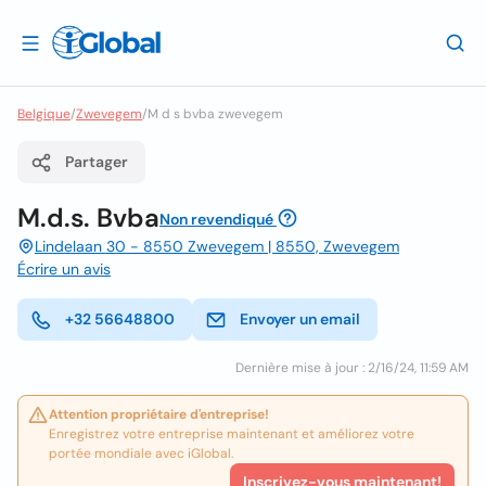
Belgique
/
Zwevegem
/
M d s bvba zwevegem
Partager
M.d.s. Bvba
Non revendiqué
Lindelaan 30 - 8550 Zwevegem | 8550, Zwevegem
Écrire un avis
+32 56648800
Envoyer un email
Dernière mise à jour : 2/16/24, 11:59 AM
Attention propriétaire d'entreprise!
Enregistrez votre entreprise maintenant et améliorez votre
portée mondiale avec iGlobal.
Inscrivez-vous maintenant!