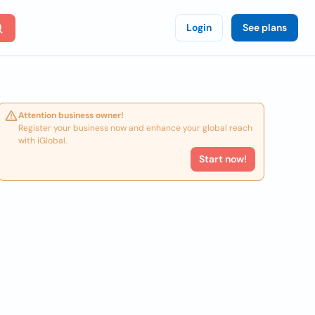
Login
See plans
Attention business owner!
Register your business now and enhance your global reach
with iGlobal.
Start now!