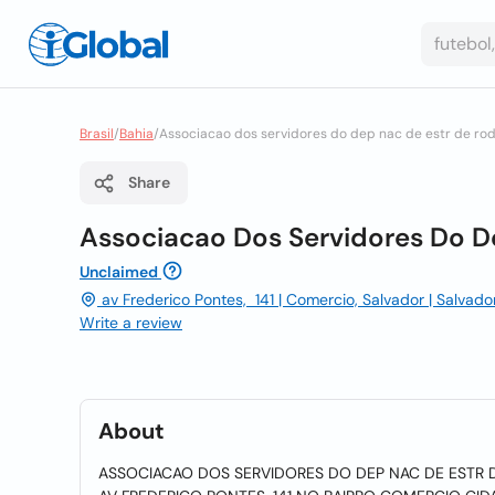
Brasil
/
Bahia
/
Associacao dos servidores do dep nac de estr de roda
Share
Associacao Dos Servidores Do De
Unclaimed
av Frederico Pontes, 141 | Comercio, Salvador | Salvad
Write a review
About
ASSOCIACAO DOS SERVIDORES DO DEP NAC DE ESTR DE