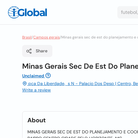
Brasil
/
Campos gerais
/
Minas gerais sec de est do planejamento e c
Share
Minas Gerais Sec De Est Do Plan
Unclaimed
pca Da Liberdade, s N - Palacio Dos Desp | Centro, Bel
Write a review
About
MINAS GERAIS SEC DE EST DO PLANEJAMENTO E COORD