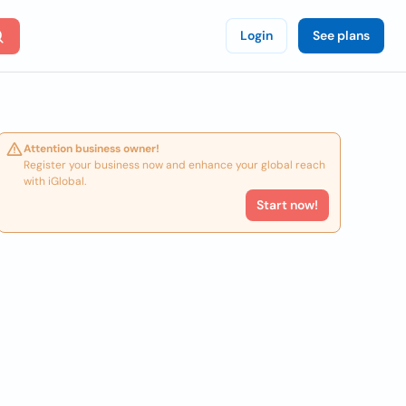
Login
See plans
Attention business owner!
Register your business now and enhance your global reach
with iGlobal.
Start now!