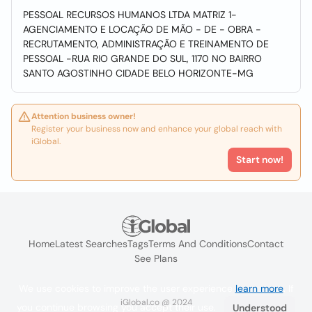
PESSOAL RECURSOS HUMANOS LTDA MATRIZ 1-
AGENCIAMENTO E LOCAÇÃO DE MÃO - DE - OBRA -
RECRUTAMENTO, ADMINISTRAÇÃO E TREINAMENTO DE
PESSOAL -RUA RIO GRANDE DO SUL, 1170 NO BAIRRO
SANTO AGOSTINHO CIDADE BELO HORIZONTE-MG
Attention business owner!
Register your business now and enhance your global reach with
iGlobal.
Start now!
Home
Latest Searches
Tags
Terms And Conditions
Contact
See Plans
We use cookies to improve the user experience
learn more
. If
iGlobal.co @ 2024
you continue browsing you accept their use.
Understood