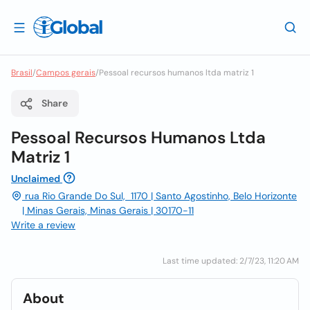
Brasil
/
Campos gerais
/
Pessoal recursos humanos ltda matriz 1
Share
Pessoal Recursos Humanos Ltda
Matriz 1
Unclaimed
rua Rio Grande Do Sul, 1170 | Santo Agostinho, Belo Horizonte
| Minas Gerais, Minas Gerais | 30170-11
Write a review
Last time updated: 2/7/23, 11:20 AM
About