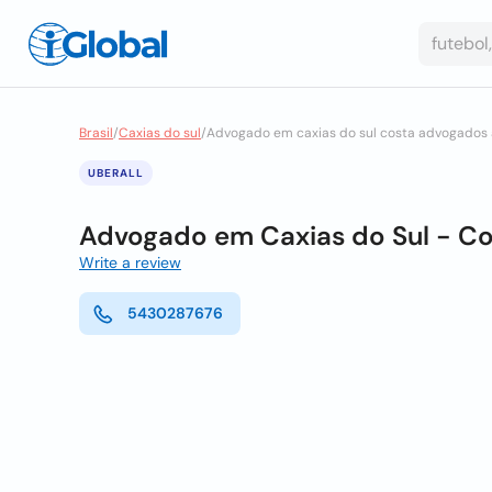
Brasil
/
Caxias do sul
/
Advogado em caxias do sul costa advogados
UBERALL
Advogado em Caxias do Sul - C
Write a review
5430287676