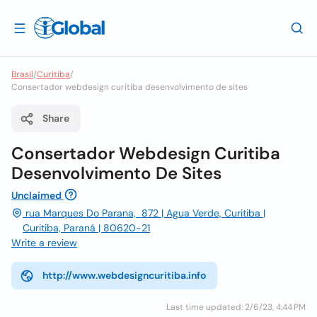
Brasil
/
Curitiba
/
Consertador webdesign curitiba desenvolvimento de sites
Share
Consertador Webdesign Curitiba
Desenvolvimento De Sites
Unclaimed
rua Marques Do Parana, 872 | Agua Verde, Curitiba |
Curitiba, Paraná | 80620-21
Write a review
http://www.webdesigncuritiba.info
Last time updated: 2/6/23, 4:44 PM