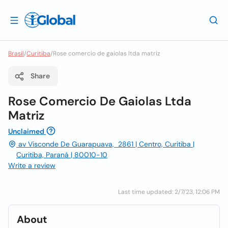
Brasil
/
Curitiba
/
Rose comercio de gaiolas ltda matriz
Share
Rose Comercio De Gaiolas Ltda
Matriz
Unclaimed
av Visconde De Guarapuava, 2861 | Centro, Curitiba |
Curitiba, Paraná | 80010-10
Write a review
Last time updated: 2/7/23, 12:06 PM
About