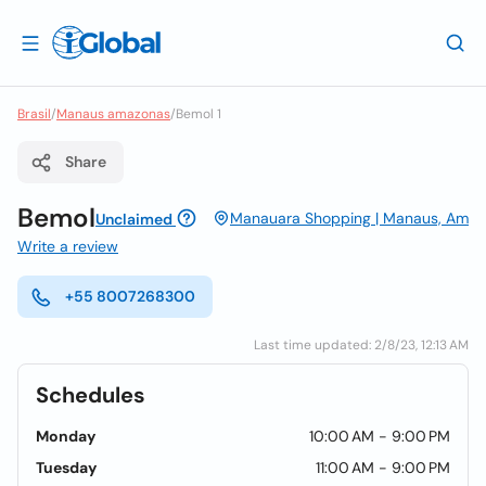
Brasil
/
Manaus amazonas
/
Bemol 1
Share
Bemol
Manauara Shopping | Manaus, Am
Unclaimed
Write a review
+55 8007268300
Last time updated: 2/8/23, 12:13 AM
Schedules
Monday
10:00 AM - 9:00 PM
Tuesday
11:00 AM - 9:00 PM