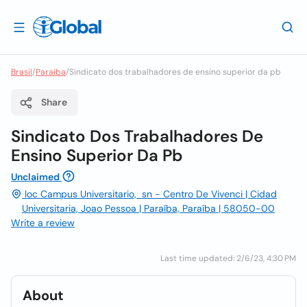
Brasil
/
Paraiba
/
Sindicato dos trabalhadores de ensino superior da pb
Share
Sindicato Dos Trabalhadores De
Ensino Superior Da Pb
Unclaimed
loc Campus Universitario, sn - Centro De Vivenci | Cidad
Universitaria, Joao Pessoa | Paraíba, Paraíba | 58050-00
Write a review
Last time updated: 2/6/23, 4:30 PM
About