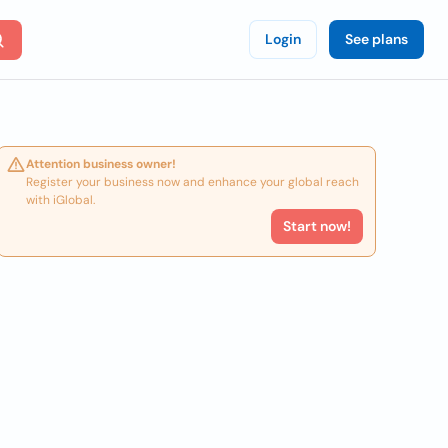
Login
See plans
Attention business owner!
Register your business now and enhance your global reach
with iGlobal.
Start now!