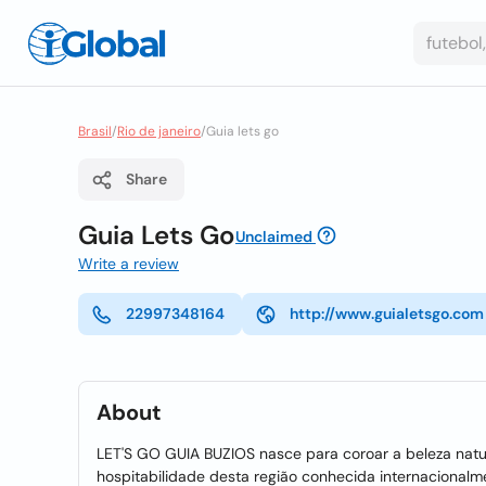
Brasil
/
Rio de janeiro
/
Guia lets go
Share
Guia Lets Go
Unclaimed
Write a review
22997348164
http://www.guialetsgo.com
About
LET'S GO GUIA BUZIOS nasce para coroar a beleza nat
hospitabilidade desta região conhecida internacionalm