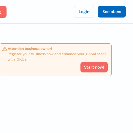
Login
See plans
Attention business owner!
Register your business now and enhance your global reach
with iGlobal.
Start now!