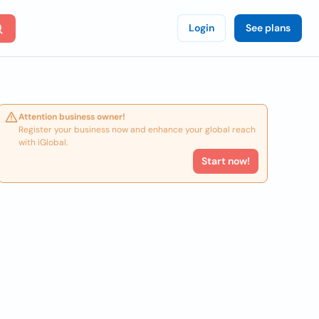
Login
See plans
Attention business owner!
Register your business now and enhance your global reach
with iGlobal.
Start now!