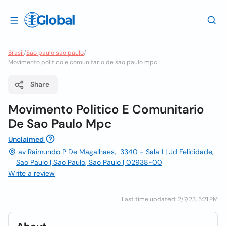
Brasil
/
Sao paulo sao paulo
/
Movimento politico e comunitario de sao paulo mpc
Share
Movimento Politico E Comunitario
De Sao Paulo Mpc
Unclaimed
av Raimundo P De Magalhaes, 3340 - Sala 1 | Jd Felicidade,
Sao Paulo | Sao Paulo, Sao Paulo | 02938-00
Write a review
Last time updated: 2/7/23, 5:21 PM