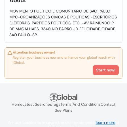
About
MOVIMENTO POLITICO E COMUNITARIO DE SAO PAULO
MPC-ORGANIZAÇÕES CÍVICAS E POLÍTICAS -ESCRITÓRIOS
ELEITORAIS, PARTIDOS POLÍTICOS, ETC. -AV RAIMUNDO P
DE MAGALHAES, 3340 NO BAIRRO JD FELICIDADE CIDADE
SAO PAULO-SP
Attention business owner!
Register your business now and enhance your global reach with
iGlobal.
Start now!
Home
Latest Searches
Tags
Terms And Conditions
Contact
See Plans
We use cookies to improve the user experience
learn more
. If