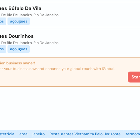
es Búfalo Da Vila
De Rio De Janeiro, Rio De Janeiro
cos
açougues
es Dourinhos
De Rio De Janeiro, Rio De Janeiro
cos
açougues
ion business owner!
er your business now and enhance your global reach with iGlobal.
Sta
stetricia
area
janeiro
Restaurantes Vietnamita Belo Horizonte
termom