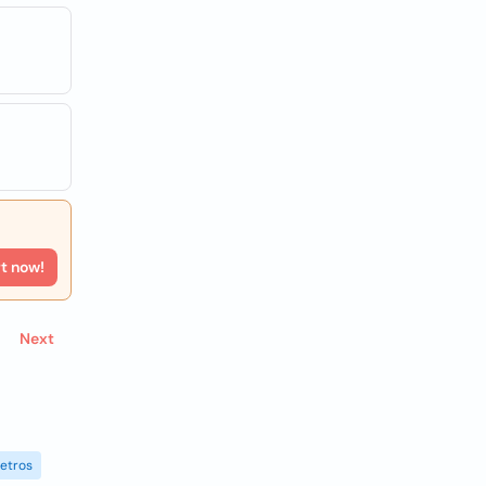
rt now!
Next
etros