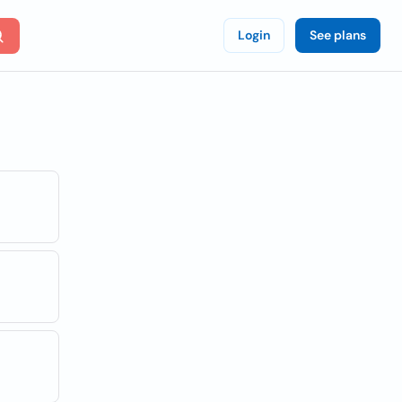
Login
See plans