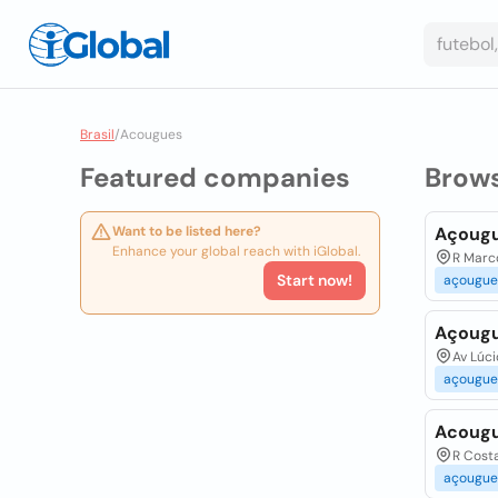
Brasil
/
Acougues
Featured companies
Brow
Want to be listed here?
Açougue
Enhance your global reach with iGlobal.
R Marco
Start now!
açougue
Açougu
Av Lúci
açougue
Acougu
R Costa
açougue