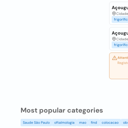
Açougu
Cidade 
frigorífi
Açougu
Cidade 
frigorífi
Attent
Regist
Most popular categories
Saude São Paulo
oftalmologia
mao
find
colocacao
ob