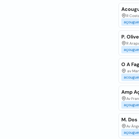
Acougu
R Costa
açougue
P. Oliv
R Arap
açougue
O A Fa
av Manu
acougue
Amp A
Av Fran
açougue
M. Dos
Av Ânge
açougue