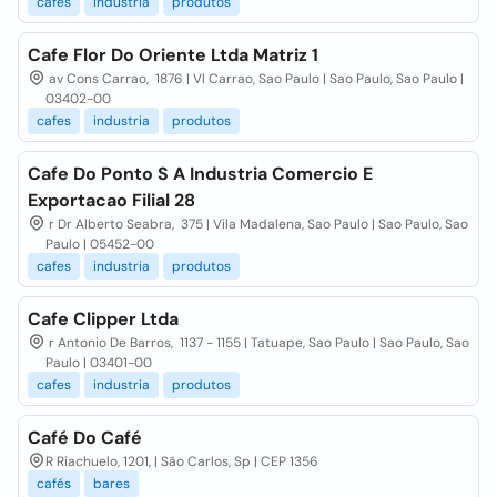
cafes
industria
produtos
Cafe Flor Do Oriente Ltda Matriz 1
av Cons Carrao, 1876 | Vl Carrao, Sao Paulo | Sao Paulo, Sao Paulo |
03402-00
cafes
industria
produtos
Cafe Do Ponto S A Industria Comercio E
Exportacao Filial 28
r Dr Alberto Seabra, 375 | Vila Madalena, Sao Paulo | Sao Paulo, Sao
Paulo | 05452-00
cafes
industria
produtos
Cafe Clipper Ltda
r Antonio De Barros, 1137 - 1155 | Tatuape, Sao Paulo | Sao Paulo, Sao
Paulo | 03401-00
cafes
industria
produtos
Café Do Café
R Riachuelo, 1201, | São Carlos, Sp | CEP 1356
cafés
bares