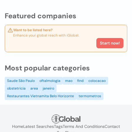
Featured companies
Want to be listed here?
Enhance your global reach with iGlobal.
Start now!
Most popular categories
Saude São Paulo
oftalmologia
mao
find
colocacao
obstetricia
area
janeiro
Restaurantes Vietnamita Belo Horizonte
termometros
Home
Latest Searches
Tags
Terms And Conditions
Contact