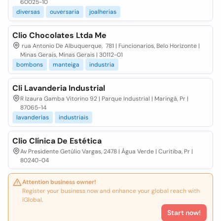
60025-10
diversas
ouversaria
joalherias
Clio Chocolates Ltda Me
rua Antonio De Albuquerque, 781 | Funcionarios, Belo Horizonte |
Minas Gerais, Minas Gerais | 30112-01
bombons
manteiga
industria
Cli Lavanderia Industrial
R Izaura Gamba Vitorino 92 | Parque Industrial | Maringá, Pr |
87065-14
lavanderias
industriais
Clio Clínica De Estética
Av Presidente Getúlio Vargas, 2478 | Água Verde | Curitiba, Pr |
80240-04
Attention business owner!
Register your business now and enhance your global reach with
iGlobal.
Start now!