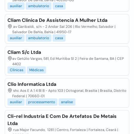
Salvador De Bahía, Bahía | 40280-00
auxiliar
ambulatorio
casa
Cliam Clinica De Assistencia A Mulher Ltda
av Garibaldi, s/n - 2 Andar Sal 206 | Rio Vermelho, Salvador |
Salvador De Bahía, Bahía | 41950-17
auxiliar
ambulatorio
casa
Cliam S/c Ltda
av Getúlio Vargas, 581, Ed Muritiba Sl 2 | Feira de Santana, BA | CEP
4402
Clínicas
Médicas
Clio Informatica Ltda
shc Aos E A 1 4 Bl B - Apto 103 | Octogonal, Brasilia | Brasilia, Distrito
Federal | 70660-01
auxiliar
processamento
analise
Cli-rel Industria E Com De Artefatos De Metais
Ltda
rua Major Facundo, 1281 | Centro, Fortaleza | Fortaleza, Ceará |