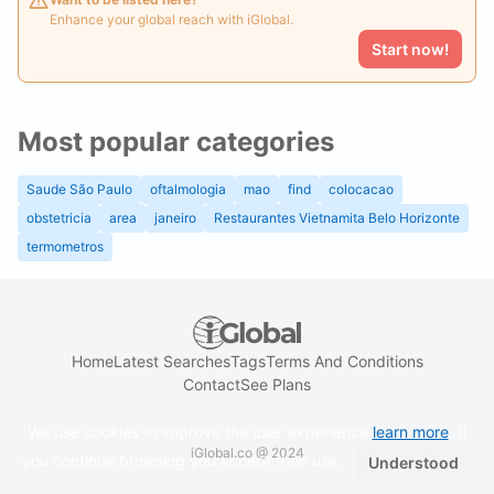
Enhance your global reach with iGlobal.
Start now!
Most popular categories
Saude São Paulo
oftalmologia
mao
find
colocacao
obstetricia
area
janeiro
Restaurantes Vietnamita Belo Horizonte
termometros
Home
Latest Searches
Tags
Terms And Conditions
Contact
See Plans
We use cookies to improve the user experience
learn more
. If
iGlobal.co @ 2024
you continue browsing you accept their use.
Understood