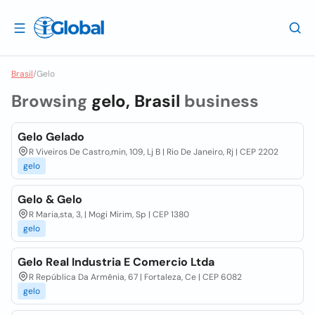
Brasil
/
Gelo
Browsing
gelo, Brasil
business
Gelo Gelado
R Viveiros De Castro,min, 109, Lj B | Rio De Janeiro, Rj | CEP 2202
gelo
Gelo & Gelo
R Maria,sta, 3, | Mogi Mirim, Sp | CEP 1380
gelo
Gelo Real Industria E Comercio Ltda
R República Da Armênia, 67 | Fortaleza, Ce | CEP 6082
gelo