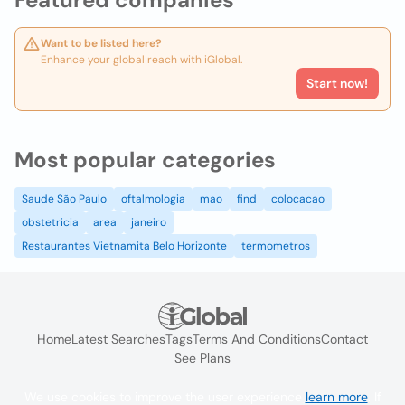
Want to be listed here?
Enhance your global reach with iGlobal.
Start now!
Most popular categories
Saude São Paulo
oftalmologia
mao
find
colocacao
obstetricia
area
janeiro
Restaurantes Vietnamita Belo Horizonte
termometros
Home
Latest Searches
Tags
Terms And Conditions
Contact
See Plans
We use cookies to improve the user experience
learn more
. If