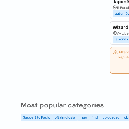
Japonê
R Bacab
automóv
Wizard
Av Libe
japonês
Attent
Regist
Most popular categories
Saude São Paulo
oftalmologia
mao
find
colocacao
ob