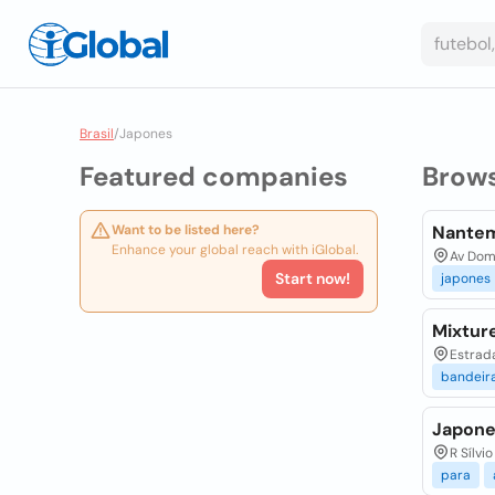
Brasil
/
Japones
Featured companies
Brow
Want to be listed here?
Nantem
Enhance your global reach with iGlobal.
Av Domi
Start now!
japones
Mixtur
Estrada
bandeir
Japone
R Sílvi
para