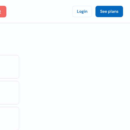
Login
See plans