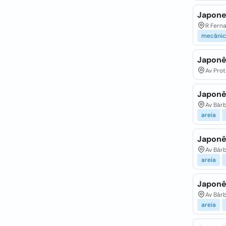
Japones
R Ferna
mecânic
Japonê
Av Prot
Japonê
Av Bárb
areia
Japonê
Av Bárb
areia
Japonê
Av Bárb
areia