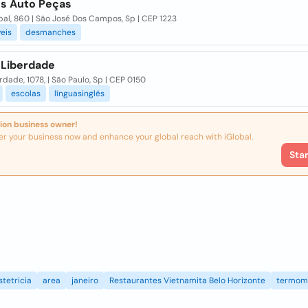
s Auto Peças
al, 860 | São José Dos Campos, Sp | CEP 1223
eis
desmanches
 Liberdade
rdade, 1078, | São Paulo, Sp | CEP 0150
escolas
línguasinglês
ion business owner!
er your business now and enhance your global reach with iGlobal.
Sta
stetricia
area
janeiro
Restaurantes Vietnamita Belo Horizonte
termom