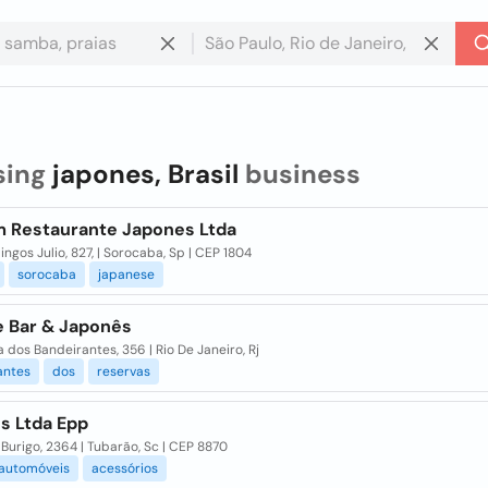
sing
japones, Brasil
business
 Restaurante Japones Ltda
ngos Julio, 827, | Sorocaba, Sp | CEP 1804
sorocaba
japanese
e Bar & Japonês
 dos Bandeirantes, 356 | Rio De Janeiro, Rj
antes
dos
reservas
s Ltda Epp
o Burigo, 2364 | Tubarão, Sc | CEP 8870
automóveis
acessórios