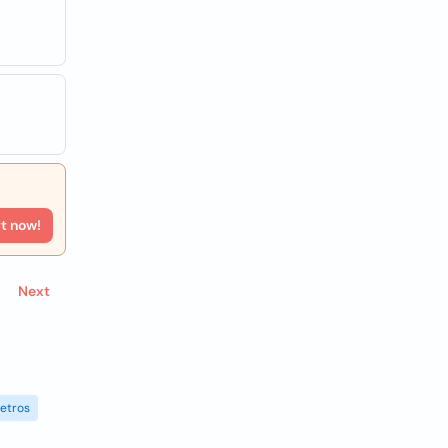
rt now!
Next
etros