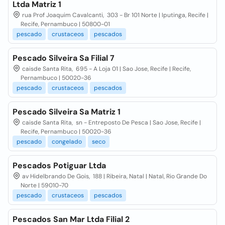
Ltda Matriz 1
rua Prof Joaquim Cavalcanti, 303 - Br 101 Norte | Iputinga, Recife |
Recife, Pernambuco | 50800-01
pescado
crustaceos
pescados
Pescado Silveira Sa Filial 7
caisde Santa Rita, 695 - A Loja 01 | Sao Jose, Recife | Recife,
Pernambuco | 50020-36
pescado
crustaceos
pescados
Pescado Silveira Sa Matriz 1
caisde Santa Rita, sn - Entreposto De Pesca | Sao Jose, Recife |
Recife, Pernambuco | 50020-36
pescado
congelado
seco
Pescados Potiguar Ltda
av Hidelbrando De Gois, 188 | Ribeira, Natal | Natal, Rio Grande Do
Norte | 59010-70
pescado
crustaceos
pescados
Pescados San Mar Ltda Filial 2