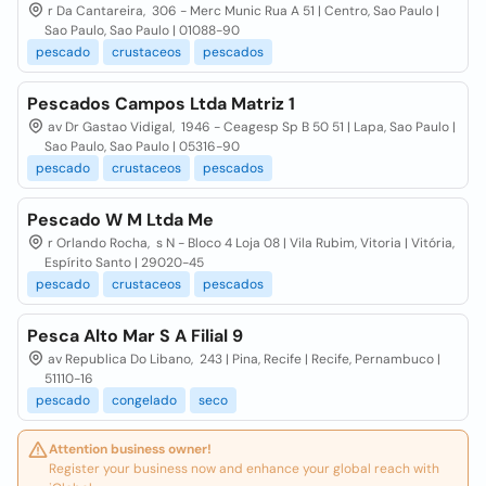
r Da Cantareira, 306 - Merc Munic Rua A 51 | Centro, Sao Paulo |
Sao Paulo, Sao Paulo | 01088-90
pescado
crustaceos
pescados
Pescados Campos Ltda Matriz 1
av Dr Gastao Vidigal, 1946 - Ceagesp Sp B 50 51 | Lapa, Sao Paulo |
Sao Paulo, Sao Paulo | 05316-90
pescado
crustaceos
pescados
Pescado W M Ltda Me
r Orlando Rocha, s N - Bloco 4 Loja 08 | Vila Rubim, Vitoria | Vitória,
Espírito Santo | 29020-45
pescado
crustaceos
pescados
Pesca Alto Mar S A Filial 9
av Republica Do Libano, 243 | Pina, Recife | Recife, Pernambuco |
51110-16
pescado
congelado
seco
Attention business owner!
Register your business now and enhance your global reach with