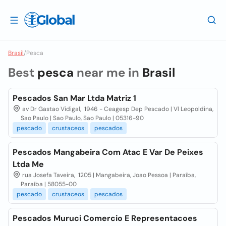
Brasil
/
Pesca
Best
pesca
near me in
Brasil
Pescados San Mar Ltda Matriz 1
av Dr Gastao Vidigal, 1946 - Ceagesp Dep Pescado | Vl Leopoldina,
Sao Paulo | Sao Paulo, Sao Paulo | 05316-90
pescado
crustaceos
pescados
Pescados Mangabeira Com Atac E Var De Peixes
Ltda Me
rua Josefa Taveira, 1205 | Mangabeira, Joao Pessoa | Paraíba,
Paraíba | 58055-00
pescado
crustaceos
pescados
Pescados Muruci Comercio E Representacoes