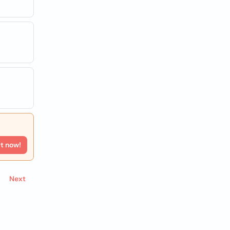
rt now!
Next