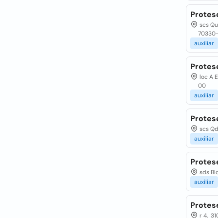
Protes
scs Qua
70330
auxiliar
Protes
loc A E
00
auxiliar
Protes
scs Qda
auxiliar
Protese
sds Blo
auxiliar
Protese
r 4, 31