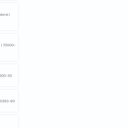
deral |
al | 70000-
70300-50
| 70393-90