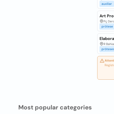
auxiliar
Art Pr
Pç Dero
prótese
Elabora
R Bahia
prótese
Attent
Regist
Most popular categories