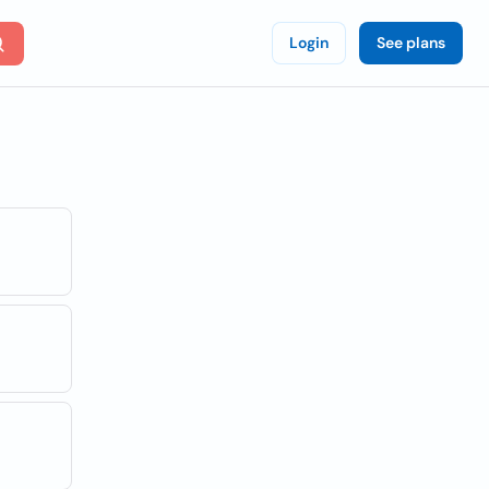
Login
See plans