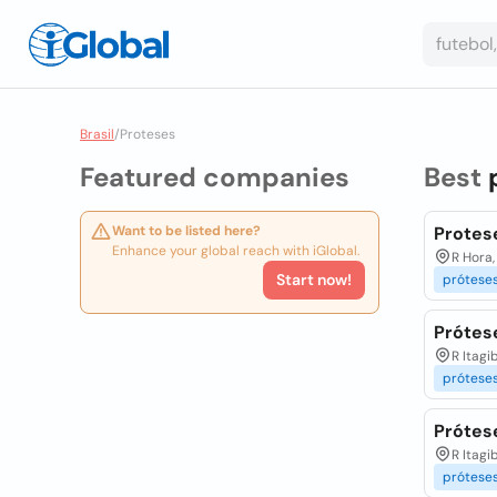
Brasil
/
Proteses
Featured companies
Best
Want to be listed here?
Protes
Enhance your global reach with iGlobal.
R Hora,
Start now!
prótese
Prótes
R Itagi
prótese
Prótes
R Itagi
prótese