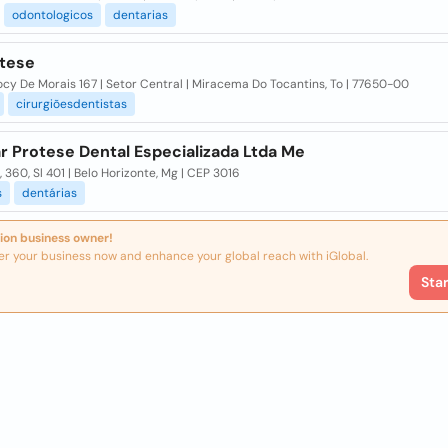
odontologicos
dentarias
otese
cy De Morais 167 | Setor Central | Miracema Do Tocantins, To | 77650-00
cirurgiõesdentistas
r Protese Dental Especializada Ltda Me
, 360, Sl 401 | Belo Horizonte, Mg | CEP 3016
s
dentárias
ion business owner!
er your business now and enhance your global reach with iGlobal.
Sta