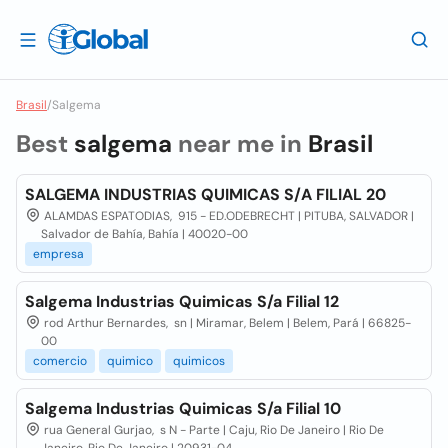
Brasil
/
Salgema
Best
salgema
near me in
Brasil
SALGEMA INDUSTRIAS QUIMICAS S/A FILIAL 20
ALAMDAS ESPATODIAS, 915 - ED.ODEBRECHT | PITUBA, SALVADOR |
Salvador de Bahía, Bahía | 40020-00
empresa
Salgema Industrias Quimicas S/a Filial 12
rod Arthur Bernardes, sn | Miramar, Belem | Belem, Pará | 66825-
00
comercio
quimico
quimicos
Salgema Industrias Quimicas S/a Filial 10
rua General Gurjao, s N - Parte | Caju, Rio De Janeiro | Rio De