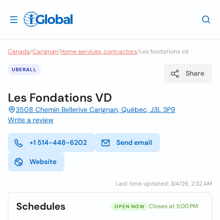
Canada
/
Carignan
/
Home services, contractors
/
Les fondations vd
UBERALL
Share
Les Fondations VD
3508 Chemin Bellerive Carignan, Québec, J3L 3P9
Write a review
+1 514-448-6202
Send email
Website
Last time updated: 3/4/26, 2:32 AM
Schedules
Closes at 5:00 PM
OPEN NOW