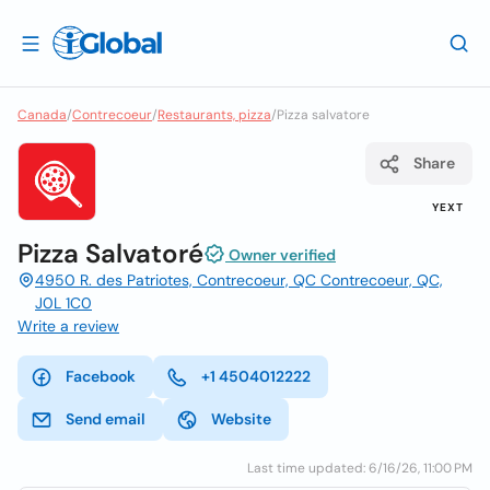
Canada
/
Contrecoeur
/
Restaurants, pizza
/
Pizza salvatore
Share
YEXT
Pizza Salvatoré
Owner verified
4950 R. des Patriotes, Contrecoeur, QC Contrecoeur, QC,
J0L 1C0
Write a review
Facebook
+1 4504012222
Send email
Website
Last time updated: 6/16/26, 11:00 PM