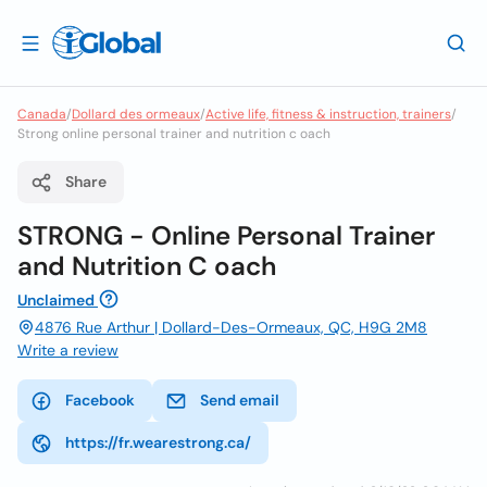
Canada
/
Dollard des ormeaux
/
Active life, fitness & instruction, trainers
/
Strong online personal trainer and nutrition c oach
Share
STRONG - Online Personal Trainer
and Nutrition C oach
Unclaimed
4876 Rue Arthur | Dollard-Des-Ormeaux, QC, H9G 2M8
Write a review
Facebook
Send email
https://fr.wearestrong.ca/