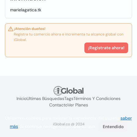
marielagatica.tk
¡Atención dueños!
Registra tu comercio ahora e incrementa tu alcance global con
iGlobal.
¡Registrate ahora!
Inicio
Ultimas Búsquedas
Tags
Términos Y Condiciones
Contacto
Ver Planes
Utilizamos cookies para mejorar la experiencia del usuario
saber
iGlobal.co @ 2024
más
. Si continúa navegando acepta su uso.
Entendido