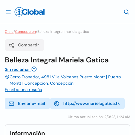
Chile
/
Concepcion
/
Belleza integral mariela gatica
Compartir
Belleza Integral Mariela Gatica
Sin reclamar
Cerro Tronador, 4981 Villa Volcanes Puerto Montt | Puerto
Montt | Concepción, Concepción
Escribe una reseña
Enviar e-mail
http://www.marielagatica.tk
Última actualización: 2/3/23, 11:24 AM
Información