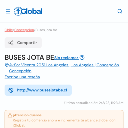
Chile
/
Concepcion
/
Buses jota be
Compartir
BUSES JOTA BE
Sin reclamar
Av.Sor Vicenta 2051 Los Angeles | Los Angeles | Concepción,
Concepción
Escribe una reseña
http://www.busesjotabe.cl
Última actualización: 2/3/23, 11:23 AM
¡Atención dueños!
Registra tu comercio ahora e incrementa tu alcance global con
iGlobal.