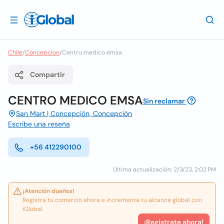
Chile
/
Concepcion
/
Centro medico emsa
Compartir
CENTRO MEDICO EMSA
Sin reclamar
San Mart | Concepción, Concepción
Escribe una reseña
+56 412290100
Última actualización: 2/3/23, 2:02 PM
¡Atención dueños!
Registra tu comercio ahora e incrementa tu alcance global con
iGlobal.
¡Registrate ahora!