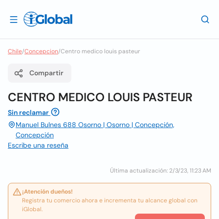
Chile
/
Concepcion
/
Centro medico louis pasteur
Compartir
CENTRO MEDICO LOUIS PASTEUR
Sin reclamar
Manuel Bulnes 688 Osorno | Osorno | Concepción,
Concepción
Escribe una reseña
Última actualización: 2/3/23, 11:23 AM
¡Atención dueños!
Registra tu comercio ahora e incrementa tu alcance global con
iGlobal.