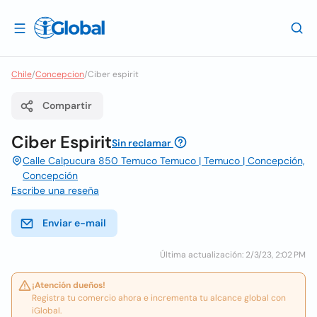
Chile
/
Concepcion
/
Ciber espirit
Compartir
Ciber Espirit
Sin reclamar
Calle Calpucura 850 Temuco Temuco | Temuco | Concepción,
Concepción
Escribe una reseña
Enviar e-mail
Última actualización: 2/3/23, 2:02 PM
¡Atención dueños!
Registra tu comercio ahora e incrementa tu alcance global con
iGlobal.