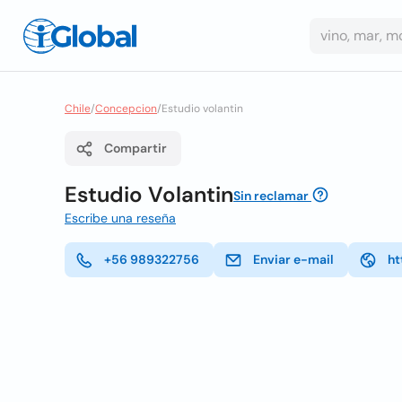
Chile
/
Concepcion
/
Estudio volantin
Compartir
Estudio Volantin
Sin reclamar
Escribe una reseña
+56 989322756
Enviar e-mail
ht