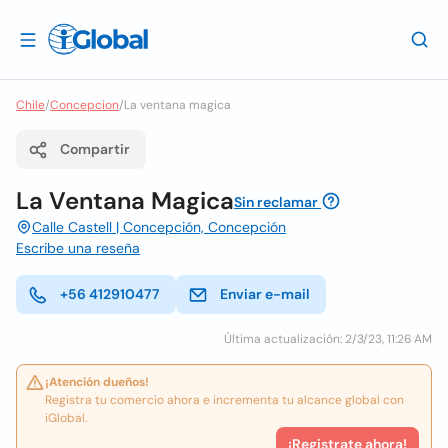
Chile
/
Concepcion
/
La ventana magica
Compartir
La Ventana Magica
Sin reclamar
Calle Castell | Concepción, Concepción
Escribe una reseña
+56 412910477
Enviar e-mail
Última actualización: 2/3/23, 11:26 AM
¡Atención dueños!
Registra tu comercio ahora e incrementa tu alcance global con
iGlobal.
¡Registrate ahora!