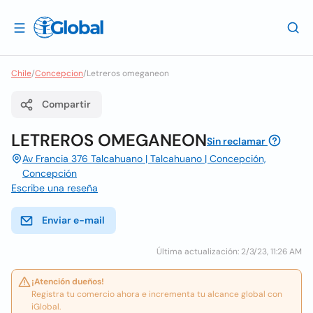
Chile
/
Concepcion
/
Letreros omeganeon
Compartir
LETREROS OMEGANEON
Sin reclamar
Av Francia 376 Talcahuano | Talcahuano | Concepción,
Concepción
Escribe una reseña
Enviar e-mail
Última actualización: 2/3/23, 11:26 AM
¡Atención dueños!
Registra tu comercio ahora e incrementa tu alcance global con
iGlobal.