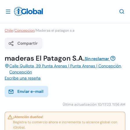
Chile
/
Concepcion
/
Maderas el patagon s a
Compartir
maderas El Patagon S.A.
Sin reclamar
Calle Quillota, 39 Punta Arenas | Punta Arenas | Concepción,
Concepción
Escribe una reseña
Enviar e-mail
Última actualización: 10/17/23, 11:56 AM
¡Atención dueños!
Registra tu comercio ahora e incrementa tu alcance global con
iGlobal.