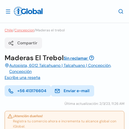
Chile
/
Concepcion
/
Maderas el trebol
Compartir
Maderas El Trebol
Sin reclamar
Autopista, 6012 Talcahuano | Talcahuano | Concepción,
Concepción
Escribe una reseña
+56 413176604
Enviar e-mail
Última actualización: 2/3/23, 11:26 AM
¡Atención dueños!
Registra tu comercio ahora e incrementa tu alcance global con
iGlobal.